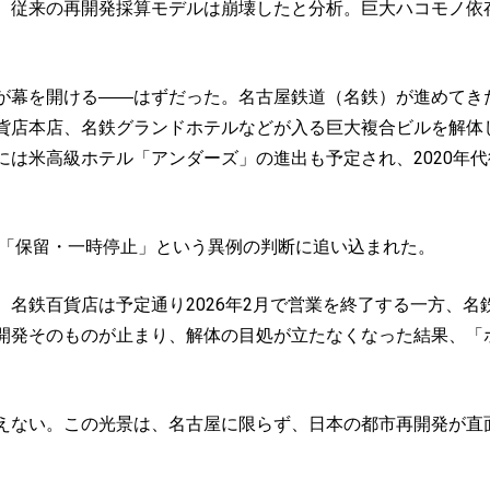
、従来の再開発採算モデルは崩壊したと分析。巨大ハコモノ依
幕を開ける――はずだった。名古屋鉄道（名鉄）が進めてきた、
貨店本店、名鉄グランドホテルなどが入る巨大複合ビルを解体し
には米高級ホテル「アンダーズ」の進出も予定され、2020年
如「保留・一時停止」という異例の判断に追い込まれた。
名鉄百貨店は予定通り2026年2月で営業を終了する一方、名
開発そのものが止まり、解体の目処が立たなくなった結果、「
ない。この光景は、名古屋に限らず、日本の都市再開発が直