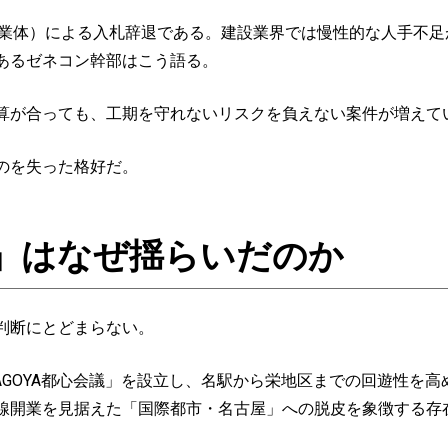
業体）による入札辞退である。建設業界では慢性的な人手不足
あるゼネコン幹部はこう語る。
算が合っても、工期を守れないリスクを負えない案件が増えて
のを失った格好だ。
略」はなぜ揺らいだのか
判断にとどまらない。
AGOYA都心会議」を設立し、名駅から栄地区までの回遊性を
線開業を見据えた「国際都市・名古屋」への脱皮を象徴する存