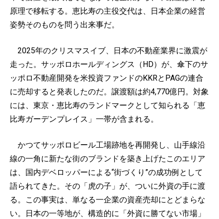
原理で移転する。恵比寿の主役交代は、日本企業の経営
姿勢そのものを問う出来事だ。
2025年のクリスマスイブ、日本の不動産業界に激震が
走った。サッポロホールディングス（HD）が、傘下のサ
ッポロ不動産開発を米投資ファンドのKKRとPAGの連合
に売却すると発表したのだ。譲渡額は約4,770億円。対象
には、東京・恵比寿のランドマークとして知られる「恵
比寿ガーデンプレイス」一帯が含まれる。
かつてサッポロビール工場跡地を再開発し、山手線沿
線の一角に新たな街のブランドを築き上げたこのエリア
は、国内デベロッパーによる“街づくり”の成功例として
語られてきた。その「虎の子」が、ついに外資の手に渡
る。この事実は、単なる一企業の資産売却にとどまらな
い。日本の一等地が、構造的に「外資に勝てない市場」