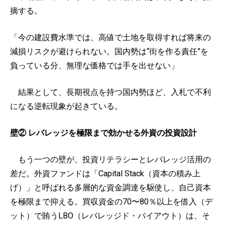
摘する。
「今の建設費水準では、高値で土地を取得すれば将来の
減損リスクが避けられない。国内勢は“街を作る責任”を
負っている分、無理な価格では手を出せない」
結果として、長期視点を持つ国内勢ほど、入札で不利
になる逆転現象が起きている。
壁② レバレッジを極限まで効かせる外資の投資設計
もう一つの壁が、投資リテラシーとレバレッジ活用の
差だ。外資ファンドは「Capital Stack（資本の積み上
げ）」と呼ばれる多層的な資金調達を駆使し、自己資本
を極限まで抑える。買収資金の70〜80％以上を借入（デ
ット）で賄うLBO（レバレッジド・バイアウト）は、そ