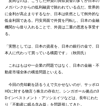
皮肉なのは、こうした外資の買収資金の多くが日本の
メガバンクからの低利融資で賄われている点だ。世界的
に金利が高止まりするなか、日本は依然として例外的な
低金利国である。円安局面で外貨を円転し、日本の金融
機関から借り入れることで、外資は二重の恩恵を享受す
る。
「実態としては、日本の資産を、日本の銀行の金で、日
本人に代わって買っている構図です」（秋田氏）
これはもはや一企業の問題ではなく、日本の金融・不
動産市場全体の構造問題といえる。
今回の売却劇を語るうえで欠かせないのが、サッポロ
HDに対する物言う株主の存在だ。シンガポール拠点の3
Dインベストメント・アソシエイツなどは、長年にわた
り「不動産に眠る含み益」を問題視してきた。