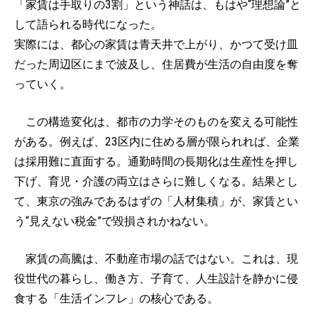
「家賃は手取りの3割」という神話は、もはや“理想論”と
して語られる時代になった。
実際には、都心の家賃は青天井で上がり、かつて受け皿
だった周辺区にまで波及し、住居費が生活の自由度を奪
っていく。
この構造変化は、都市の力学そのものを変える可能性
がある。例えば、23区内に住める層が限られれば、企業
は採用難に直面する。通勤時間の長期化は生産性を押し
下げ、育児・介護の両立はさらに難しくなる。結果とし
て、東京の強みであるはずの「人材集積」が、家賃とい
う“見えない税金”で毀損されかねない。
家賃の高騰は、不動産市場の話ではない。これは、現
役世代の暮らし、働き方、子育て、人生設計を静かに侵
食する「生活インフレ」の核心である。