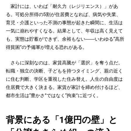
家計には、いわば「耐久力（レジリエンス）」があ
る。可処分所得の5割が住居費となれば、病気や失業、
育児・介護といった不測の事態が起きた瞬間に、生活は
一気に崩れやすくなる。結果として、年収は高く見えて
も、実態は貯蓄ができず、余裕もない――いわゆる“高所
得貧困”の予備軍が増える恐れがある。
さらに深刻なのは、家賃高騰が「選択」を奪う点だ。
転職・独立の決断、子どもを持つタイミング、親の近く
に住む判断、学区を重視した住み替え。人生の自由度は
住居費で大きく決まる。家賃が家計を締め付けるほど、
都市生活は“豊かさ”ではなく“拘束”に近づく。
背景にある「1億円の壁」と