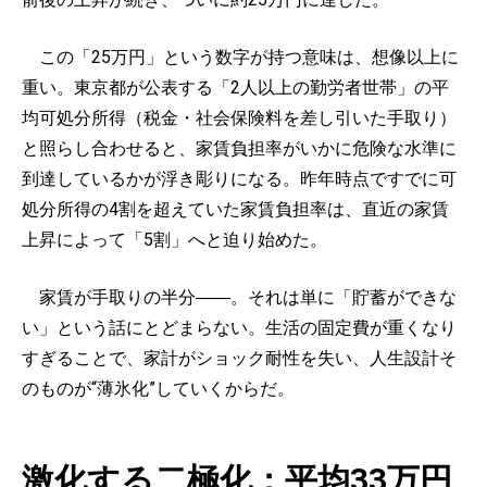
この「25万円」という数字が持つ意味は、想像以上に
重い。東京都が公表する「2人以上の勤労者世帯」の平
均可処分所得（税金・社会保険料を差し引いた手取り）
と照らし合わせると、家賃負担率がいかに危険な水準に
到達しているかが浮き彫りになる。昨年時点ですでに可
処分所得の4割を超えていた家賃負担率は、直近の家賃
上昇によって「5割」へと迫り始めた。
家賃が手取りの半分――。それは単に「貯蓄ができな
い」という話にとどまらない。生活の固定費が重くなり
すぎることで、家計がショック耐性を失い、人生設計そ
のものが“薄氷化”していくからだ。
激化する二極化：平均33万円