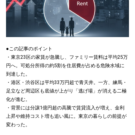
●この記事のポイント
・東京23区の家賃が急騰し、ファミリー賃料は平均25万
円へ。可処分所得の約5割を住居費が占める危険水域に
到達した。
・港区・渋谷区は平均33万円超で青天井。一方、練馬・
足立など周辺区も底値が上がり「逃げ場」が消える二極
化が進む。
・背景には分譲1億円超の高騰で賃貸流入が増え、金利
上昇や維持コスト増も追い風に。東京の暮らしの前提が
変わった。