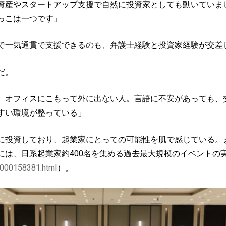
資産やスタートアップ支援で自然に投資家としても動いていま
っこは一つです」
一気通貫で支援できるのも、弁護士経験と投資家経験が交差
だ。
、オフィスにこもって外に出ない人。言語に不安があっても、
すい環境が整っている」
投資しており、起業家にとっての可能性を肌で感じている。
には、日系起業家約400名を集める過去最大規模のイベントの
.000158381.html
）。